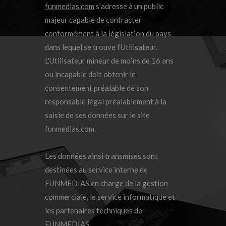
funmedias.com
s’adresse à un public
majeur capable de contracter
conformément à la législation du pays
dans lequel se trouve l’Utilisateur.
L'Utilisateur mineur de moins de 16 ans
ou incapable doit obtenir le
consentement préalable de son
responsable légal préalablement à la
saisie de ses données sur le site
funmedias.com.
Les données ainsi transmises sont
destinées au service interne de
FUNMEDIAS en charge de la gestion
commerciale, le service informatique et
les partenaires techniques de
FUNMEDIAS.