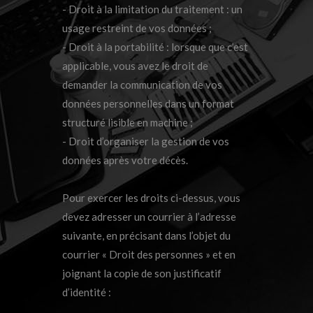
- Droit à la limitation du traitement : un
usage restreint de vos données ;
- Droit à la portabilité : lorsque que c’est
applicable, vous avez le droit de
demander la communication de vos
données personnelles dans un format
structuré lisible en machine ;
- Droit d’organiser la gestion de vos
données après votre décès.
Pour exercer les droits ci-dessus, vous
devez adresser un courrier à l’adresse
suivante, en précisant dans l’objet du
courrier « Droit des personnes » et en
joignant la copie de son justificatif
d’identité :