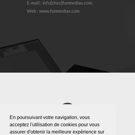
E-mail : info[chez]funmedias.com,
Web : www.funmedias.com
En poursuivant votre navigation, vous
acceptez l'utilisation de cookies pour vous
assurer d'obtenir la meilleure expérience sur
FUNMEDIAS ©
2026
.
Mentions légales
|