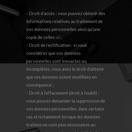
- Droit d’accès : vous pouvez obtenir des
informations relatives au traitement de
vos données personnelles ainsi qu’une
copie de celles-ci ;
- Droit de rectification : si vous
considérez que vos données
personnelles sont inexactes ou
incomplètes, vous avez le droit d’obtenir
que ces données soient modifiées en
conséquence ;
- Droit à l’effacement (droit à l’oubli) :
vous pouvez demander la suppression de
vos données personnelles, dans certains
cas et notamment lorsque les données
traitées ne sont plus nécessaires au